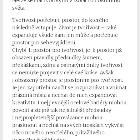
Nelze se stát tvořivými v izolaci od okolního
světa.
Tvořivost potřebuje prostor, do kterého
následně vstupuje. Život je tvořivost – také
expanduje všude kam jen může a potřebuje
prostor pro sebevyjádření.
Chybí-li prostor pro tvořivost, je-li prostor již
obsazen pravidly, předsudky, šumem,
překážkami, zdmi a ostnatými dráty, tvořivost
se nemůže projevit v celé své kráse. Avšak
i obsazený prostor je prostorem pro tvořivost.
Je jen zapotřebí naučit se rozpoznávat a vnímat
prázdná místa a nechat do nich expandovat
kreativitu. I nejpevnější ocelové bariéry mohou
povolit a stejně tak nejsilnější předsudky.
I nejpropletenější provázance mohou
prasknout a nechat na svých troskách vykvést
něco nového, neotřelého, přitažlivého,