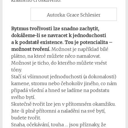
krásného či ošklivého.
Autorka: Grace Schlesier
Rytmus tvořivosti lze snadno zachytit,
dokážeme-li se navracet k jednoduchosti
a k podstatě existence. Tou je potencialita –
možnost tvoření.
Možnost je například bílé
plátno, na které můžete něco namalovat.
Možnost je ticho, do kterého můžete vnést
tóny.
Stačí si všimnout jednoduchosti (a dokonalosti)
kamene, stromu nebo čehokoliv jiného, co nám
připadá všední a hned se ladíme na podstatu
svého bytí.
Skutečně tvořit lze jen v přítomném okamžiku.
Jste-li plně přítomni a naladěni na své bytí,
budete tvořit.
Snaha, očekávání, touha … jsou příznaky, že