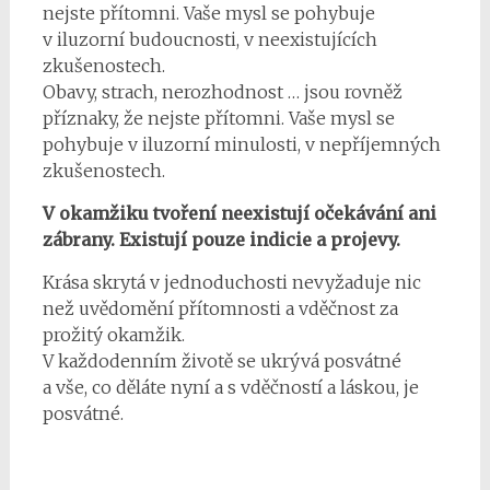
nejste přítomni. Vaše mysl se pohybuje
v iluzorní budoucnosti, v neexistujících
zkušenostech.
Obavy, strach, nerozhodnost … jsou rovněž
příznaky, že nejste přítomni. Vaše mysl se
pohybuje v iluzorní minulosti, v nepříjemných
zkušenostech.
V okamžiku tvoření neexistují očekávání ani
zábrany. Existují pouze indicie a projevy.
Krása skrytá v jednoduchosti nevyžaduje nic
než uvědomění přítomnosti a vděčnost za
prožitý okamžik.
V každodenním životě se ukrývá posvátné
a vše, co děláte nyní a s vděčností a láskou, je
posvátné.