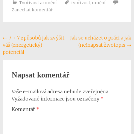
Tvořivost a umění
tvořivost
,
umění
Zanechat komentář
←
7 + 7 způsobů jak zvýšit
Jak se ucházet o práci a jak
Post
váš (energetický)
(ne)napsat životopis
→
navigation
potenciál
Napsat komentář
Vaše e-mailová adresa nebude zveřejněna.
Vyžadované informace jsou označeny
*
Komentář
*