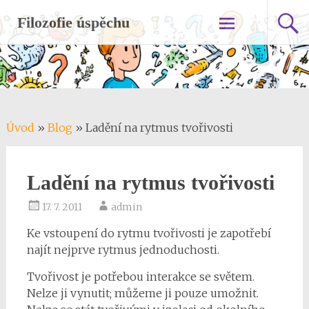
Skip
Filozofie úspěchu
to
content
Úvod
»
Blog
»
Ladění na rytmus tvořivosti
Ladění na rytmus tvořivosti
17. 7. 2011
admin
Ke vstoupení do rytmu tvořivosti je zapotřebí
najít nejprve rytmus jednoduchosti.
Tvořivost je potřebou interakce se světem.
Nelze ji vynutit; můžeme ji pouze umožnit.